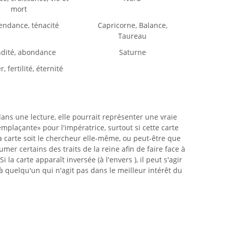
mort
endance, ténacité
Capricorne, Balance,
Taureau
dité, abondance
Saturne
r, fertilité, éternité
ans une lecture, elle pourrait représenter une vraie
mplaçante» pour l'impératrice, surtout si cette carte
la carte soit le chercheur elle-même, ou peut-être que
umer certains des traits de la reine afin de faire face à
Si la carte apparaît inversée (à l'envers ), il peut s'agir
à quelqu'un qui n'agit pas dans le meilleur intérêt du