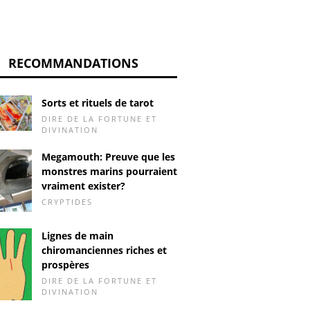
RECOMMANDATIONS
Sorts et rituels de tarot
DIRE DE LA FORTUNE ET
DIVINATION
Megamouth: Preuve que les
monstres marins pourraient
vraiment exister?
CRYPTIDES
Lignes de main
chiromanciennes riches et
prospères
DIRE DE LA FORTUNE ET
DIVINATION