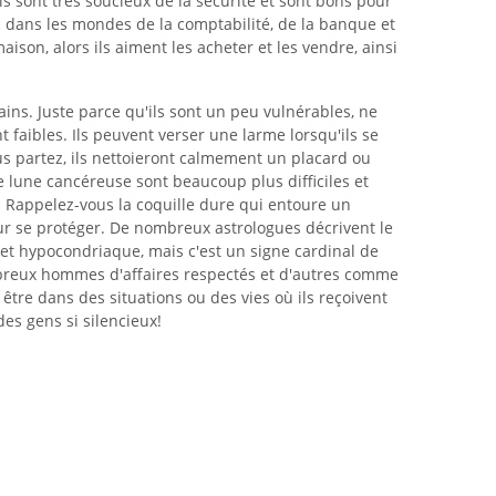
 Ils sont très soucieux de la sécurité et sont bons pour
c dans les mondes de la comptabilité, de la banque et
ison, alors ils aiment les acheter et les vendre, ainsi
ains. Juste parce qu'ils sont un peu vulnérables, ne
nt faibles. Ils peuvent verser une larme lorsqu'ils se
s partez, ils nettoieront calmement un placard ou
e lune cancéreuse sont beaucoup plus difficiles et
. Rappelez-vous la coquille dure qui entoure un
our se protéger. De nombreux astrologues décrivent le
t hypocondriaque, mais c'est un signe cardinal de
breux hommes d'affaires respectés et d'autres comme
être dans des situations ou des vies où ils reçoivent
es gens si silencieux!