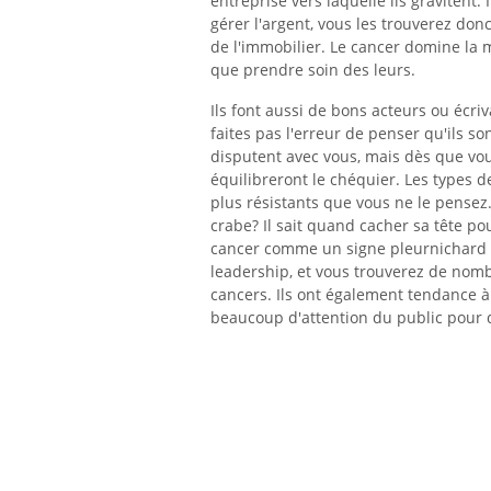
entreprise vers laquelle ils gravitent.
gérer l'argent, vous les trouverez don
de l'immobilier. Le cancer domine la ma
que prendre soin des leurs.
Ils font aussi de bons acteurs ou écriv
faites pas l'erreur de penser qu'ils so
disputent avec vous, mais dès que vou
équilibreront le chéquier. Les types d
plus résistants que vous ne le pensez
crabe? Il sait quand cacher sa tête p
cancer comme un signe pleurnichard e
leadership, et vous trouverez de nom
cancers. Ils ont également tendance à 
beaucoup d'attention du public pour d