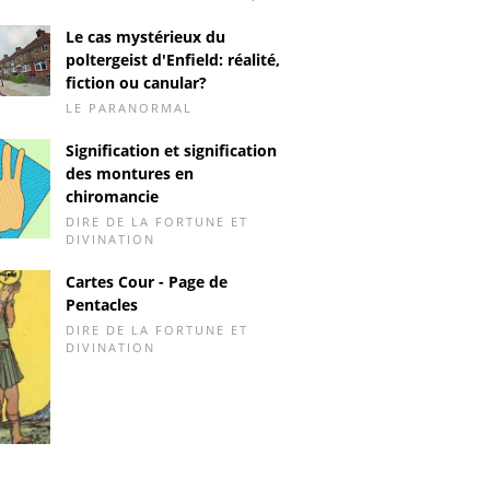
Le cas mystérieux du
poltergeist d'Enfield: réalité,
fiction ou canular?
LE PARANORMAL
Signification et signification
des montures en
chiromancie
DIRE DE LA FORTUNE ET
DIVINATION
Cartes Cour - Page de
Pentacles
DIRE DE LA FORTUNE ET
DIVINATION