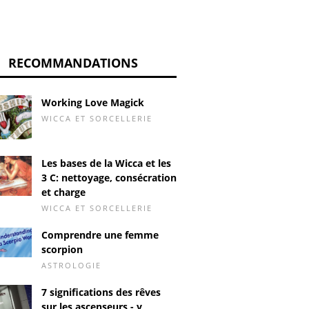
RECOMMANDATIONS
Working Love Magick
WICCA ET SORCELLERIE
Les bases de la Wicca et les
3 C: nettoyage, consécration
et charge
WICCA ET SORCELLERIE
Comprendre une femme
scorpion
ASTROLOGIE
7 significations des rêves
sur les ascenseurs - y