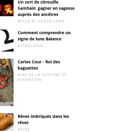
Un sort de citrouille
Samhain: gagner en sagesse
auprès des ancêtres
WICCA ET SORCELLERIE
Comment comprendre un
signe de lune Balance
ASTROLOGIE
Cartes Cour - Roi des
baguettes
DIRE DE LA FORTUNE ET
DIVINATION
Rêves imbriqués dans les
rêves
RÊVES