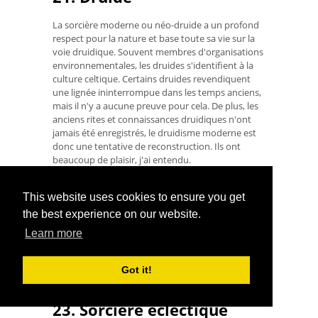
La sorcière moderne ou néo-druide a un profond
respect pour la nature et base toute sa vie sur la
voie druidique. Souvent membres d'organisations
environnementales, les druides s'identifient à la
culture celtique. Certains druides revendiquent
une lignée ininterrompue dans les temps anciens,
mais il n'y a aucune preuve pour cela. De plus, les
anciens rites et connaissances druidiques n'ont
jamais été enregistrés, le druidisme moderne est
donc une tentative de reconstruction. Ils ont
beaucoup de plaisir, j'ai entendu.
22. Sorcellerie terrestre;
This website uses cookies to ensure you get
Gaia
the best experience on our website.
Learn more
Cela couvre une large variété de druidisme, néo-
paganisme, Hedgewitchery et similaires. En termes
simples, il s'agit de toute sorte de sorcellerie axée
Got it!
sur la nature.
23. Sorcière éclectique