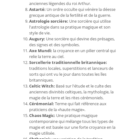
anciennes légendes du roi Arthur.
Astarté:
Un ordre occulte qui vénère la déesse
grecque antique de la fertilité et de la guerre.
Astrologie sorcière:
Une sorcière qui utilise
l'astrologie dans sa pratique magique et son
style de vie.
Augury:
Une sorcière qui devine des présages,
des signes et des symboles.
Axe Mundi:
la croyance en un pilier central qui
relie la terre au ciel.
Sorcellerie traditionnelle britannique:
traditions locales, superstitions et lanceurs de
sorts qui ont vu le jour dans toutes les îles
britanniques.
Celtic Witch:
Basé sur l'étude et le culte des
anciennes divinités celtiques, la mythologie, la
magie de la terre et les rites cérémoniels.
Cérémonial:
Terme qui fait référence aux
praticiens de la «haute magie».
Chaos Magic:
Une pratique magique
contemporaine qui mélange tous les types de
magie et est basée sur une forte croyance en la
magie utilisée.
Chthonioi:
une variation de la tradition