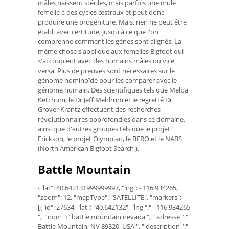
mâles naissent stériles, mais parfois une mule
femelle a des cycles œstraux et peut donc
produire une progéniture. Mais, rien ne peut être
établi avec certitude, jusqu'à ce que l'on
comprenne comment les gènes sont alignés. La
même chose s'applique aux femelles Bigfoot qui
s'accouplent avec des humains mâles ou vice
versa. Plus de preuves sont nécessaires sur le
génome hominoïde pour les comparer avec le
génome humain. Des scientifiques tels que Melba
Ketchum, le Dr Jeff Meldrum et le regretté Dr
Grover Krantz effectuent des recherches
révolutionnaires approfondies dans ce domaine,
ainsi que d'autres groupes tels que le projet
Erickson, le projet Olympian, le BFRO et le NABS
(North American Bigfoot Search ).
Battle Mountain
{"lat": 40.642131999999997, "lng": - 116.934265,
"zoom": 12, "mapType": "SATELLITE", "markers":
[{"id": 27634, "lat": "40.642132", "lng ":" - 116.934265
", " nom ":" battle mountain nevada ", " adresse ":"
Battle Mountain, NV 89820, USA ", " description ":"