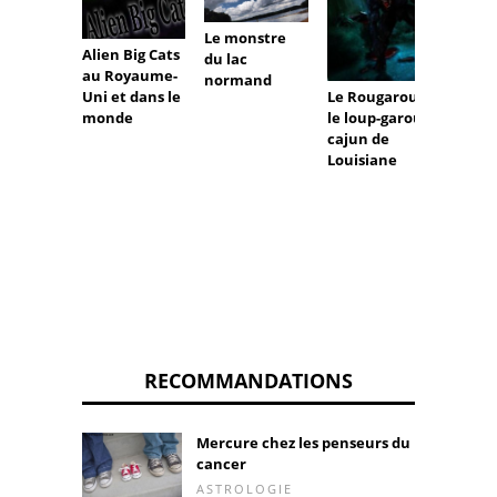
Le monstre
Alien Big Cats
Top 5 
du lac
au Royaume-
théori
normand
Uni et dans le
Bigfoo
Le Rougarou:
monde
Qu'est
le loup-garou
Bigfoo
cajun de
vraim
Louisiane
RECOMMANDATIONS
Mercure chez les penseurs du
cancer
ASTROLOGIE