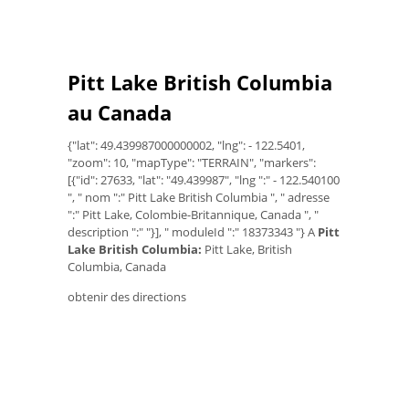
Pitt Lake British Columbia
au Canada
{"lat": 49.439987000000002, "lng": - 122.5401,
"zoom": 10, "mapType": "TERRAIN", "markers":
[{"id": 27633, "lat": "49.439987", "lng ":" - 122.540100
", " nom ":" Pitt Lake British Columbia ", " adresse
":" Pitt Lake, Colombie-Britannique, Canada ", "
description ":" "}], " moduleId ":" 18373343 "} A
Pitt
Lake British Columbia:
Pitt Lake, British
Columbia, Canada
obtenir des directions