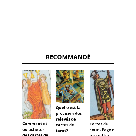
RECOMMANDÉ
Appre
lire les
combi
de car
Quelle est la
tarot:
précision des
baguet
relevés de
Comment et
Cartes de
l'emp
cartes de
où acheter
cour - Page de
tarot?
des cartes de
baguettes