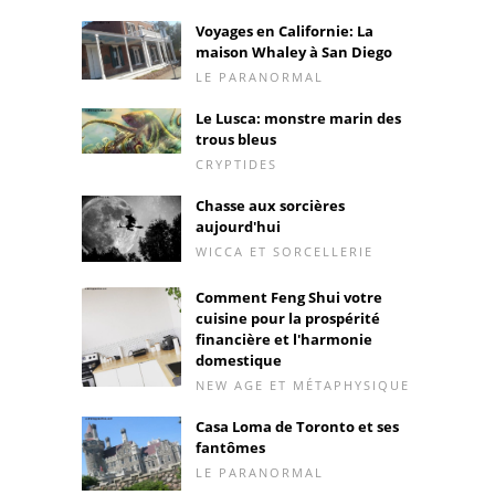
Voyages en Californie: La
maison Whaley à San Diego
LE PARANORMAL
Le Lusca: monstre marin des
trous bleus
CRYPTIDES
Chasse aux sorcières
aujourd'hui
WICCA ET SORCELLERIE
Comment Feng Shui votre
cuisine pour la prospérité
financière et l'harmonie
domestique
NEW AGE ET MÉTAPHYSIQUE
Casa Loma de Toronto et ses
fantômes
LE PARANORMAL