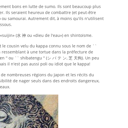
ement bons en lutte de sumo. Ils sont beaucoup plus
tter. Ils seraient heureux de combattre (et peut-être
 ou samouraï. Autrement dit, à moins qu'ils n'utilisent
essous.
suijin» (水 神 ou «dieu de l'eau») en shintoïsme.
t le cousin velu du kappa connu sous le nom de ``
 ressemblant à une tortue dans la préfecture de
en '' ou `` shibatengu '' (シ バ テ ン, 芝 天狗). Un peu
is il n'est pas aussi poli ou idiot que le kappa!
 de nombreuses régions du Japon et les récits du
sibilité de nager seuls dans des endroits dangereux,
 eaux.