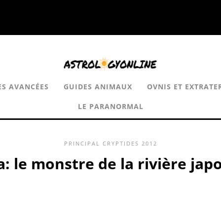
ES AVANCÉES
GUIDES ANIMAUX
OVNIS ET EXTRATE
LE PARANORMAL
PRINCIPAL
CRYPTIDES
2012
: le monstre de la rivière jap