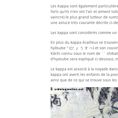
Les Kappa sont également particulièr
forts qu'ils n'en ont l'air et aiment lu
vaincre) le plus grand lutteur de sumo
une astuce très courante décrite ci-d
Les kappa sont considérés comme un «
En plus du kappa écailleux se trouven
hyōsube '' (ひ ょ う す べ) et son cousin
Kōchi connu sous le nom de `` shibat
d'hyosube sera expliqué ci-dessous, ma
Le kappa est associé à la noyade dans
kappa ont averti les enfants de la pos
ainsi que de ce qui se trouve sous les