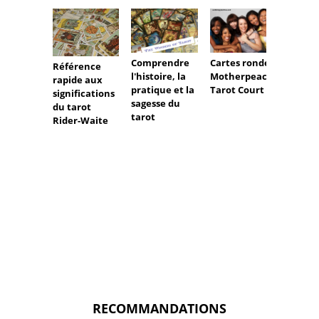
Comprendre
Cartes rondes
Référence
l'histoire, la
Motherpeace
rapide aux
pratique et la
Tarot Court
significations
sagesse du
du tarot
Dispos
tarot
Rider-Waite
des ca
tarot:
et lec
pour
Mothe
Deck
RECOMMANDATIONS