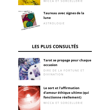
WICCA ET SORCELLERIE
Taureau avec signes de la
lune
ASTROLOGIE
LES PLUS CONSULTÉS
Tarot se propage pour chaque
occasion
DIRE DE LA FORTUNE ET
DIVINATION
Le sort et l'affirmation
d'amour éthique ultime (qui
fonctionne réellement)
WICCA ET SORCELLERIE