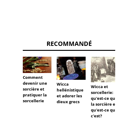
RECOMMANDÉ
Comment
devenir une
10 Cho
Wicca
Wicca et
sorcière et
Plus
hellénistique
sorcellerie:
pratiquer la
Agaça
et adorer les
qu'est-ce que
sorcellerie
que le
dieux grecs
la sorcière et
Chréti
qu'est-ce que
disent
c'est?
Païens
Sorciè
Wicca