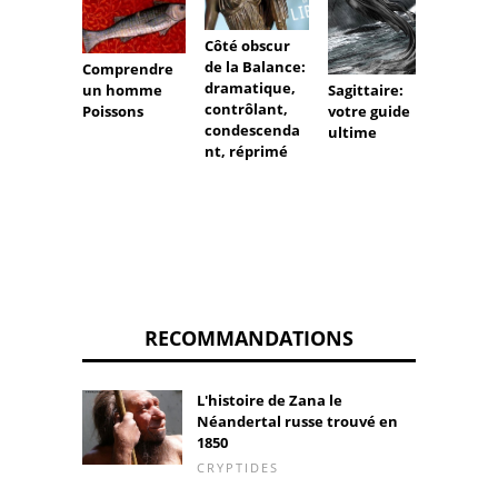
Côté obscur
de la Balance:
Comprendre
dramatique,
un homme
Sagittaire:
Signe 
contrôlant,
Poissons
votre guide
Versea
condescenda
ultime
Perso
nt, réprimé
RECOMMANDATIONS
L'histoire de Zana le
Néandertal russe trouvé en
1850
CRYPTIDES