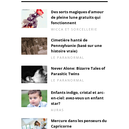
Des sorts magiques d'amour
de pleine lune gratuits qui
fonctionnent
WICCA ET SORCELLERIE
Cimetière hanté de
Pennsylvanie (basé sur une
histoire vraie)
LE PARANORMAL
Never Alone: ​​Bizarre Tales of
Parasitic Twins
LE PARANORMAL
Enfants indigo, cristal et arc-
en-ciel: avez-vous un enfant
star?
AURAS
Mercure dans les penseurs du
Capricorne