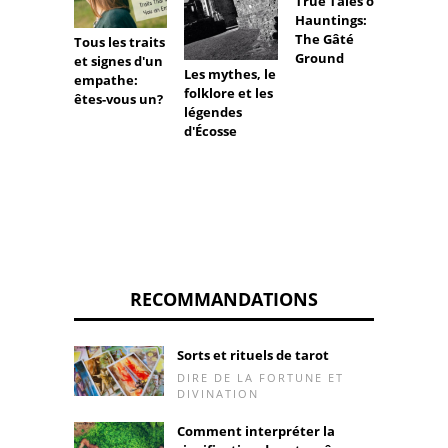
True Tales of
Hauntings:
The Gâté
Tous les traits
Ground
et signes d'un
Les mythes, le
La Ba
empathe:
folklore et les
une l
êtes-vous un?
légendes
irland
d'Écosse
RECOMMANDATIONS
Sorts et rituels de tarot
DIRE DE LA FORTUNE ET
DIVINATION
Comment interpréter la