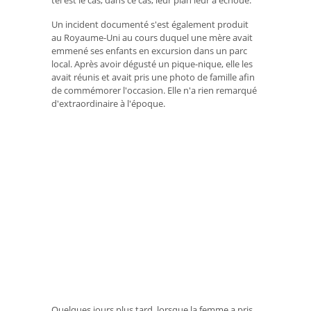
tel est le cas, dans ce cas, leur plan leur a échoué.
Un incident documenté s'est également produit
au Royaume-Uni au cours duquel une mère avait
emmené ses enfants en excursion dans un parc
local. Après avoir dégusté un pique-nique, elle les
avait réunis et avait pris une photo de famille afin
de commémorer l'occasion. Elle n'a rien remarqué
d'extraordinaire à l'époque.
Quelques jours plus tard, lorsque la femme a pris