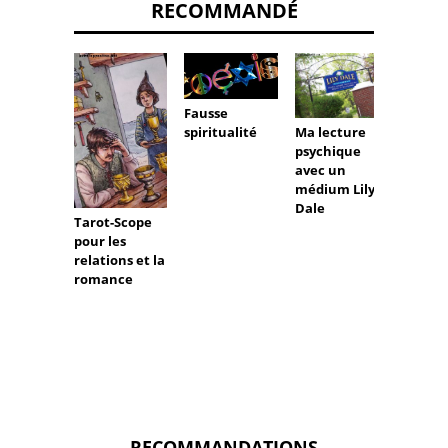
RECOMMANDÉ
Fausse
Ma lecture
spiritualité
psychique
Cartes
avec un
Tarot 
médium Lily
Mothe
Dale
Costu
Tarot-Scope
bague
pour les
relations et la
romance
RECOMMANDATIONS