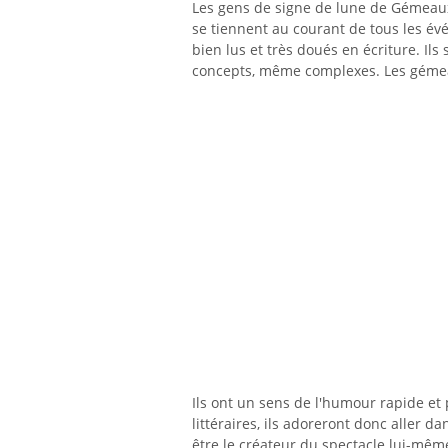
Les gens de signe de lune de Gémeaux o
se tiennent au courant de tous les év
bien lus et très doués en écriture. Ils
concepts, même complexes. Les gémea
Ils ont un sens de l'humour rapide et pl
littéraires, ils adoreront donc aller d
être le créateur du spectacle lui-même