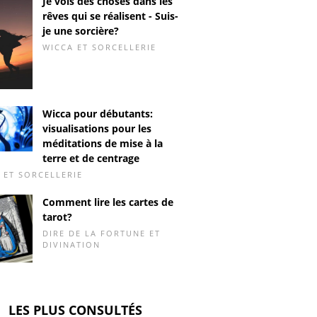
Je vois des choses dans les
rêves qui se réalisent - Suis-
je une sorcière?
WICCA ET SORCELLERIE
Wicca pour débutants:
visualisations pour les
méditations de mise à la
terre et de centrage
 ET SORCELLERIE
Comment lire les cartes de
tarot?
DIRE DE LA FORTUNE ET
DIVINATION
LES PLUS CONSULTÉS