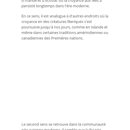
d'Irlande et d'Écosse, où la croyance aux fées a
persisté longtemps dans l'ère moderne.
En ce sens, il est analogue à d'autres endroits où la
croyance en des créatures féeriques s'est
poursuivie jusqu'à nos jours, comme en Islande et
même dans certaines traditions amérindiennes ou
canadiennes des Premières nations.
Le second sens se retrouve dans la communauté
néo-païenne moderne. Il semble que la foi néo-