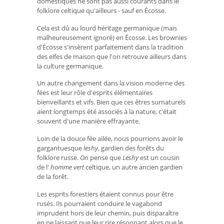
domestiques ne sont pas aussi courants dans le
folklore celtique qu'ailleurs - sauf en Écosse.
Cela est dû au lourd héritage germanique (mais
malheureusement ignoré) en Écosse. Les brownies
d'Écosse s'insèrent parfaitement dans la tradition
des elfes de maison que l'on retrouve ailleurs dans
la culture germanique.
Un autre changement dans la vision moderne des
fées est leur rôle d'esprits élémentaires
bienveillants et vifs. Bien que ces êtres surnaturels
aient longtemps été associés à la nature, c'était
souvent d'une manière effrayante.
Loin de la douce fée ailée, nous pourrions avoir le
gargantuesque
leshy
, gardien des forêts du
folklore russe.
On
pense que
Leshy
est un cousin
de l'
homme vert
celtique, un autre ancien gardien
de la forêt.
Les esprits forestiers étaient connus pour être
rusés. Ils pourraient conduire le vagabond
imprudent hors de leur chemin, puis disparaître
en ne laissant que leur rire résonnant alors que le