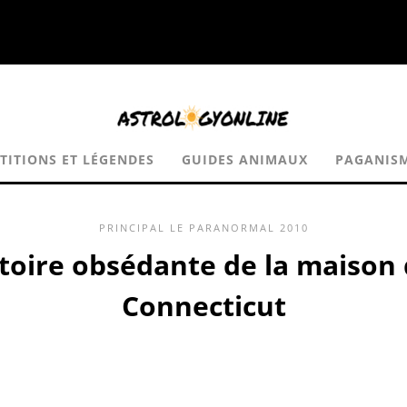
TITIONS ET LÉGENDES
GUIDES ANIMAUX
PAGANIS
PRINCIPAL
LE PARANORMAL
2010
stoire obsédante de la maiso
Connecticut