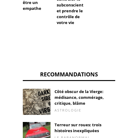
être un
subconscient
empathe
et prendre le
contrôle de
votre vie
RECOMMANDATIONS
Côté obscur de la Vierge:
médisance, commérage,
critique, blâme
ASTROLOGIE
Terreur sur roues: trois
histoires inexpliquées
LE PARANORMAL