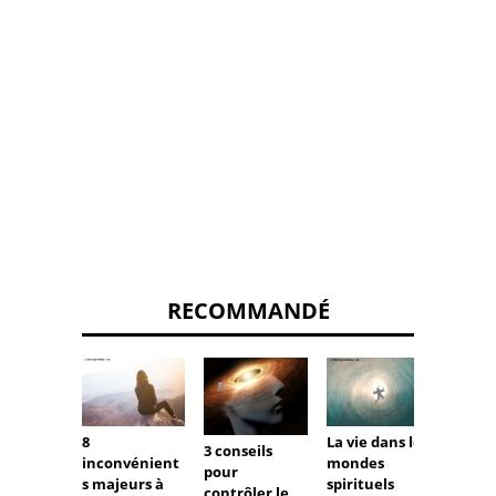
RECOMMANDÉ
Un Pic
La vie dans les
8
3 conseils
Up Fen
mondes
inconvénient
pour
Rapid
spirituels
s majeurs à
contrôler le